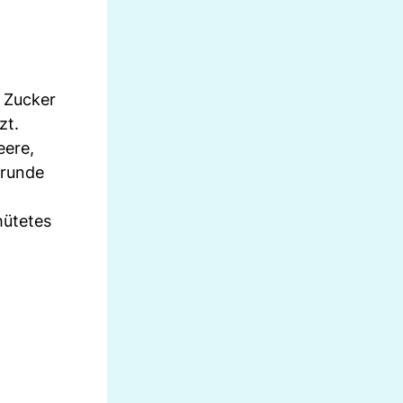
, Zucker
zt.
eere,
 runde
hütetes