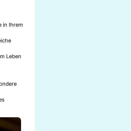
e in Ihrem
eiche
vom Leben
sondere
es