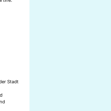
rtine.
der Stadt
nd
und