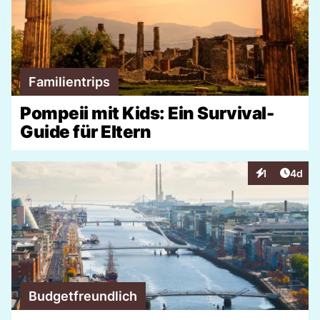
Familientrips
Pompeii mit Kids: Ein Survival-
Guide für Eltern
Artike
1
4d
Interaktionen
Budgetfreundlich