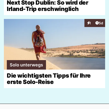
Next Stop Dublin: So wird der
Irland-Trip erschwinglich
Artike
1
5d
Interaktionen
Solo unterwegs
Die wichtigsten Tipps für Ihre
erste Solo-Reise
Footer