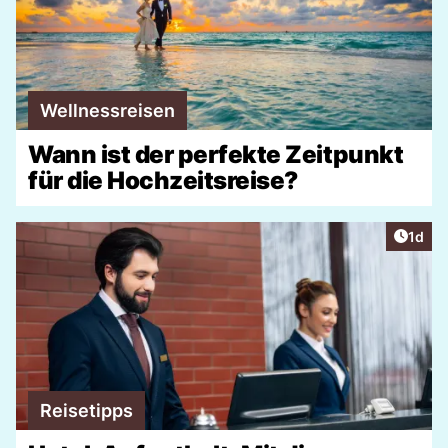
Wellnessreisen
Wann ist der perfekte Zeitpunkt
für die Hochzeitsreise?
Artike
1d
Reisetipps