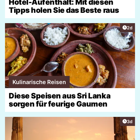
Hotel-Aufenthalt: Mit diesen
Tipps holen Sie das Beste raus
Artike
2d
Kulinarische Reisen
Diese Speisen aus Sri Lanka
sorgen für feurige Gaumen
Artike
3d