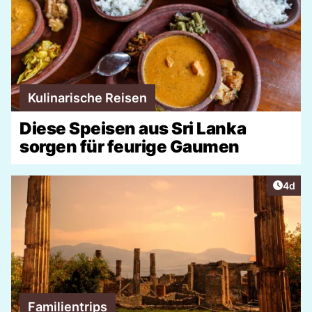
Kulinarische Reisen
Diese Speisen aus Sri Lanka
sorgen für feurige Gaumen
Artike
4d
Familientrips