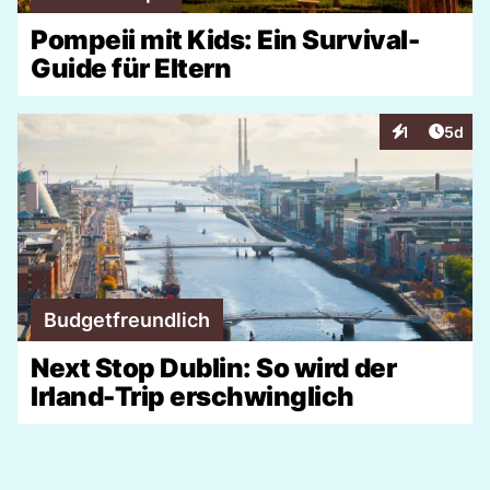
Pompeii mit Kids: Ein Survival-
Guide für Eltern
Artike
1
5d
Interaktionen
Budgetfreundlich
Next Stop Dublin: So wird der
Irland-Trip erschwinglich