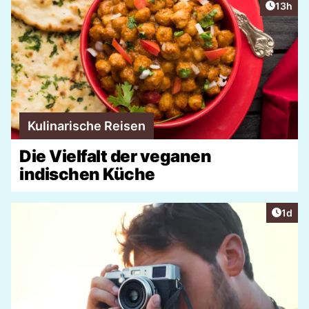
Artikel
13h
Kulinarische Reisen
Die Vielfalt der veganen
indischen Küche
Artike
1d