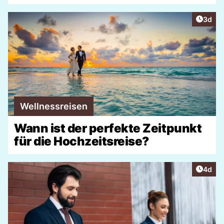
Artike
3d
Wellnessreisen
Wann ist der perfekte Zeitpunkt
für die Hochzeitsreise?
Artike
4d