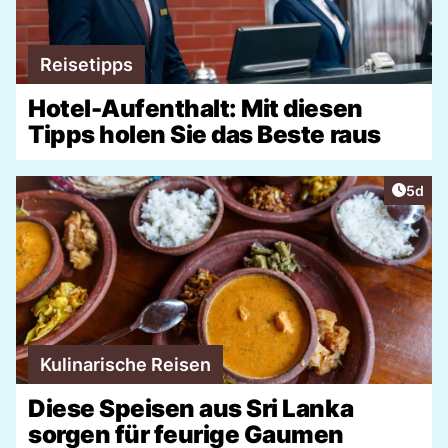
Reisetipps
Hotel-Aufenthalt: Mit diesen
Tipps holen Sie das Beste raus
Artike
5d
Kulinarische Reisen
Diese Speisen aus Sri Lanka
sorgen für feurige Gaumen