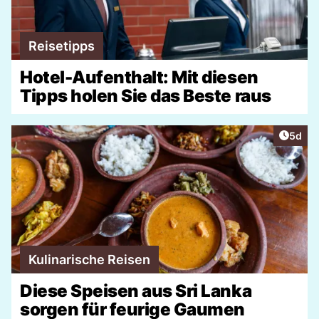
Reisetipps
Hotel-Aufenthalt: Mit diesen
Tipps holen Sie das Beste raus
Artike
5d
Kulinarische Reisen
Diese Speisen aus Sri Lanka
sorgen für feurige Gaumen