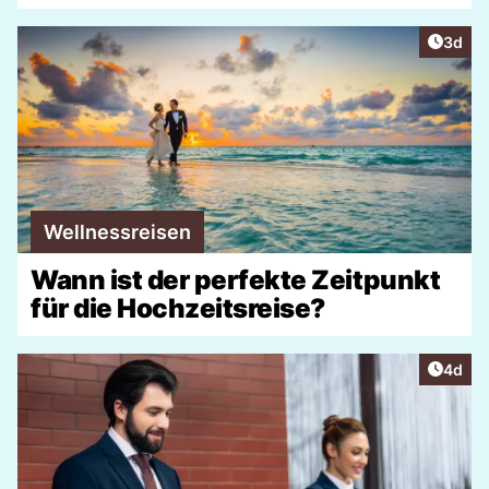
Artike
3d
Wellnessreisen
Wann ist der perfekte Zeitpunkt
für die Hochzeitsreise?
Artike
4d