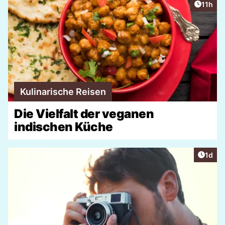
Artikel
11h
Kulinarische Reisen
Die Vielfalt der veganen
indischen Küche
Artike
1d