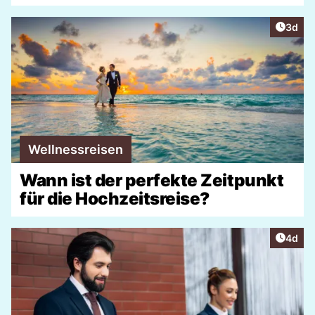
Artike
3d
Wellnessreisen
Wann ist der perfekte Zeitpunkt
für die Hochzeitsreise?
Artike
4d