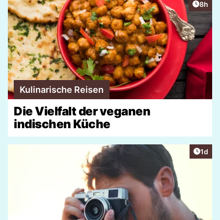
Artike
8h
Kulinarische Reisen
Die Vielfalt der veganen
indischen Küche
Artike
1d