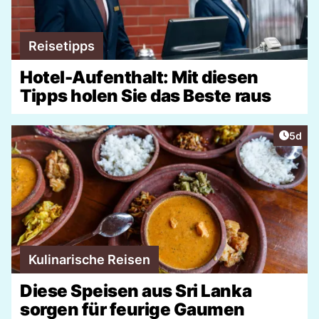
Reisetipps
Hotel-Aufenthalt: Mit diesen
Tipps holen Sie das Beste raus
Artike
5d
Kulinarische Reisen
Diese Speisen aus Sri Lanka
sorgen für feurige Gaumen