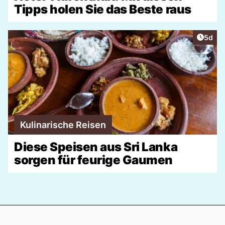
Tipps holen Sie das Beste raus
Artike
5d
Kulinarische Reisen
Diese Speisen aus Sri Lanka
sorgen für feurige Gaumen
Footer