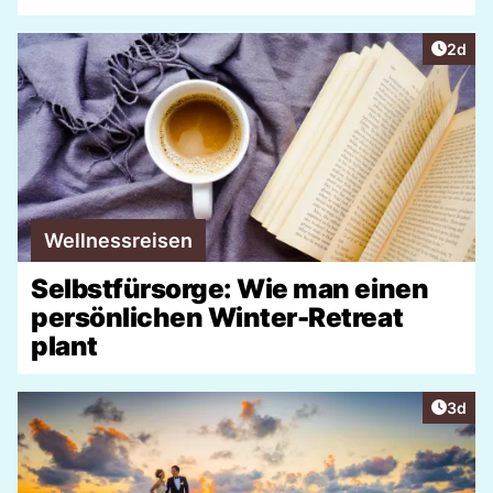
Artike
2d
Wellnessreisen
Selbstfürsorge: Wie man einen
persönlichen Winter-Retreat
plant
Artike
3d