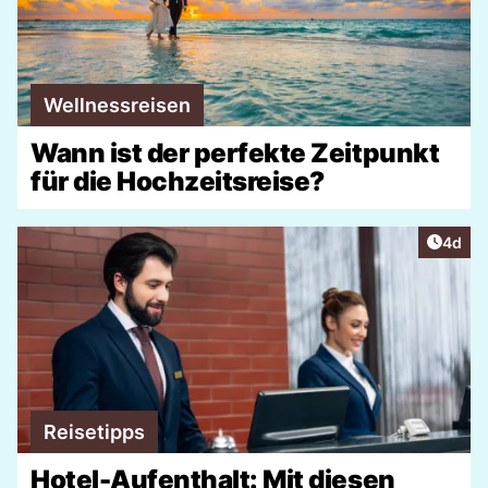
Wellnessreisen
Wann ist der perfekte Zeitpunkt
für die Hochzeitsreise?
Artike
4d
Reisetipps
Hotel-Aufenthalt: Mit diesen