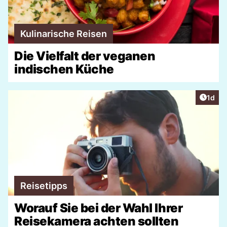
Kulinarische Reisen
Die Vielfalt der veganen
indischen Küche
Artike
1d
Reisetipps
Worauf Sie bei der Wahl Ihrer
Reisekamera achten sollten