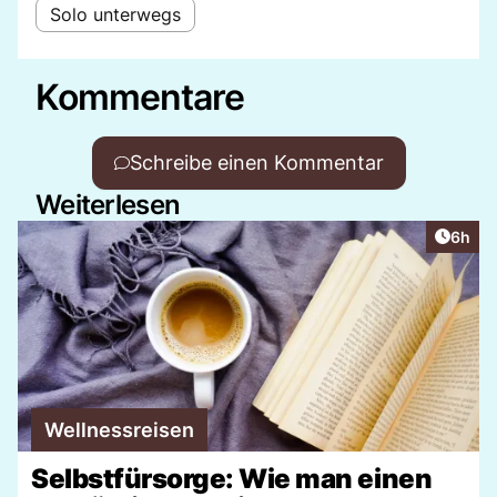
Solo unterwegs
Kommentare
Schreibe einen Kommentar
Weiterlesen
Artike
6h
Wellnessreisen
Selbstfürsorge: Wie man einen