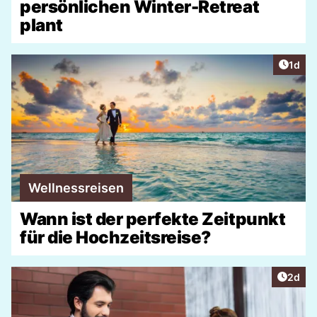
persönlichen Winter-Retreat
plant
Artike
1d
Wellnessreisen
Wann ist der perfekte Zeitpunkt
für die Hochzeitsreise?
Artike
2d