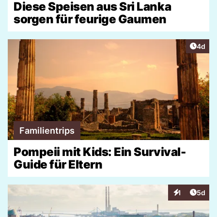
Diese Speisen aus Sri Lanka
sorgen für feurige Gaumen
Artike
4d
Familientrips
Pompeii mit Kids: Ein Survival-
Guide für Eltern
Artike
1
5d
Interaktionen