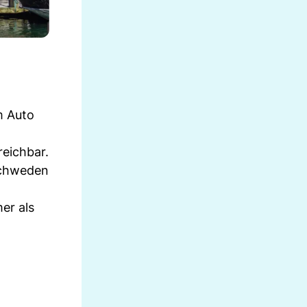
m Auto
reichbar.
Schweden
er als