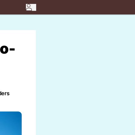
o-
ders