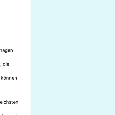
nhagen
, die
g können
reichsten