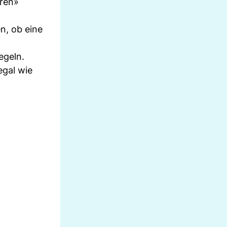
eren»
n, ob eine
egeln.
egal wie