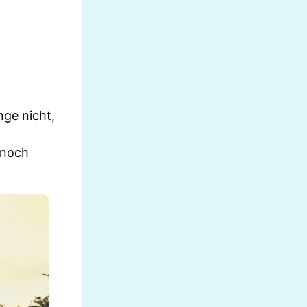
nge nicht,
nnoch