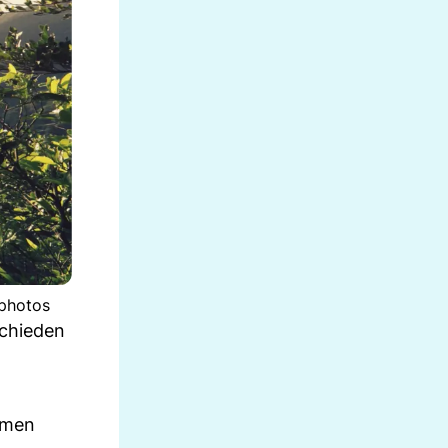
tphotos
schieden
rmen