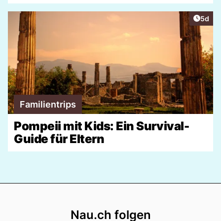
Artike
5d
Familientrips
Pompeii mit Kids: Ein Survival-
Guide für Eltern
Footer
Nau.ch folgen