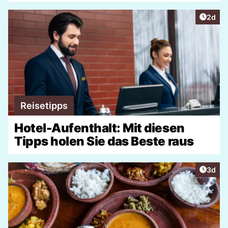
Artike
2d
Reisetipps
Hotel-Aufenthalt: Mit diesen
Tipps holen Sie das Beste raus
Artike
3d