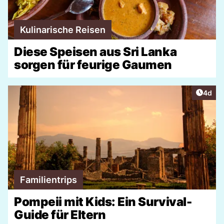
Kulinarische Reisen
Diese Speisen aus Sri Lanka
sorgen für feurige Gaumen
Artike
4d
Familientrips
Pompeii mit Kids: Ein Survival-
Guide für Eltern