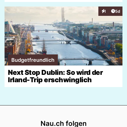
Artike
1
5d
Interaktionen
Budgetfreundlich
Next Stop Dublin: So wird der
Irland-Trip erschwinglich
Footer
Nau.ch folgen