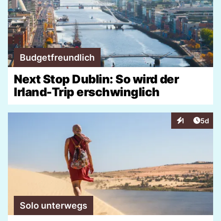
Budgetfreundlich
Next Stop Dublin: So wird der
Irland-Trip erschwinglich
Artike
1
5d
Interaktionen
Solo unterwegs