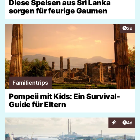
Diese Speisen aus Sri Lanka
sorgen für feurige Gaumen
Artike
3d
Familientrips
Pompeii mit Kids: Ein Survival-
Guide für Eltern
Artike
1
4d
Interaktionen