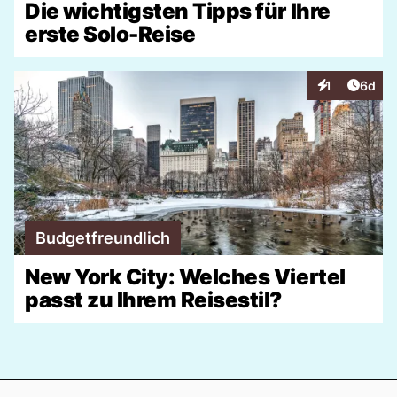
Die wichtigsten Tipps für Ihre
erste Solo-Reise
Artike
1
6d
Interaktionen
Budgetfreundlich
New York City: Welches Viertel
passt zu Ihrem Reisestil?
Footer