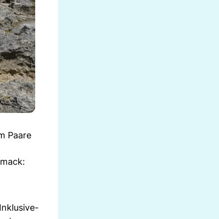
em Paare
hmack:
Inklusive-