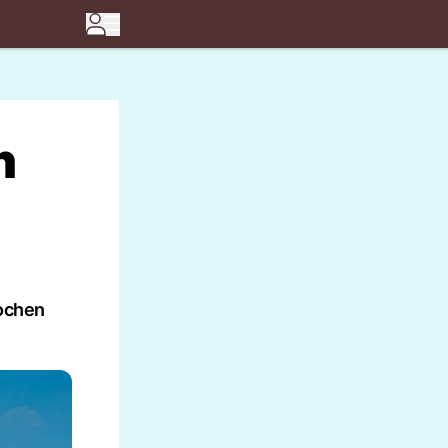
n
wochen