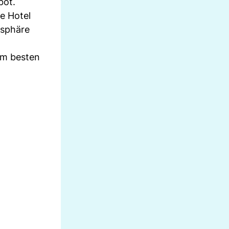
bot.
e Hotel
tsphäre
em besten