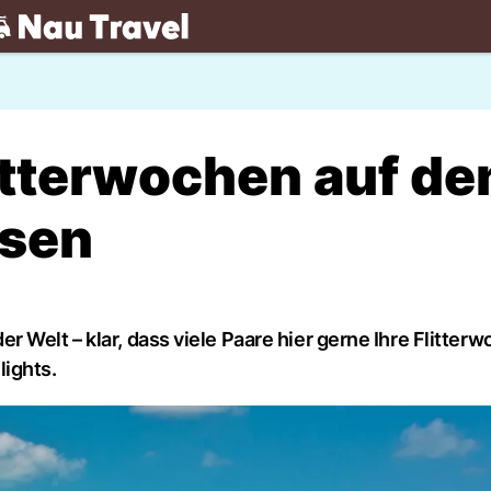
.ch
itterwochen auf de
ssen
 Welt – klar, dass viele Paare hier gerne Ihre Flitter
ights.