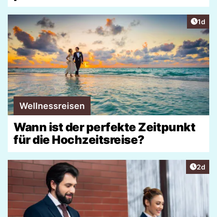
Artike
1d
Wellnessreisen
Wann ist der perfekte Zeitpunkt
für die Hochzeitsreise?
Artike
2d