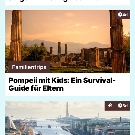
Artike
4d
Familientrips
Pompeii mit Kids: Ein Survival-
Guide für Eltern
Artike
1
5d
Interaktionen