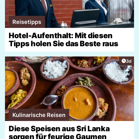
Reisetipps
Hotel-Aufenthalt: Mit diesen
Tipps holen Sie das Beste raus
Artike
3d
Kulinarische Reisen
Diese Speisen aus Sri Lanka
sorgen für feurige Gaumen