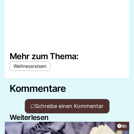
Mehr zum Thema:
Wellnessreisen
Kommentare
Schreibe einen Kommentar
Weiterlesen
Artike
9h