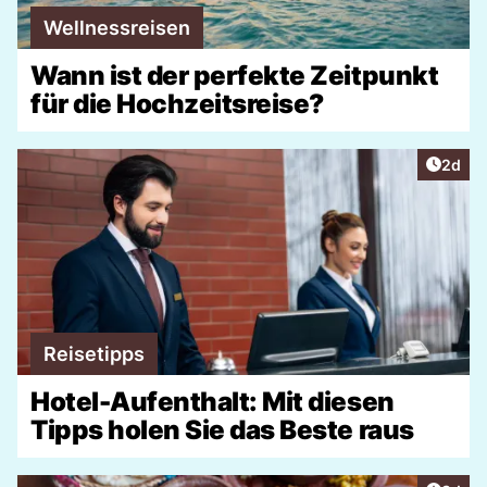
Wellnessreisen
Wann ist der perfekte Zeitpunkt
für die Hochzeitsreise?
Artike
2d
Reisetipps
Hotel-Aufenthalt: Mit diesen
Tipps holen Sie das Beste raus