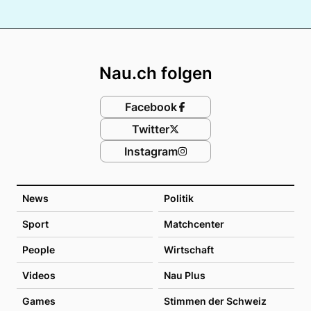
Footer
Nau.ch folgen
Facebook
Twitter
Instagram
News
Politik
Sport
Matchcenter
People
Wirtschaft
Videos
Nau Plus
Games
Stimmen der Schweiz