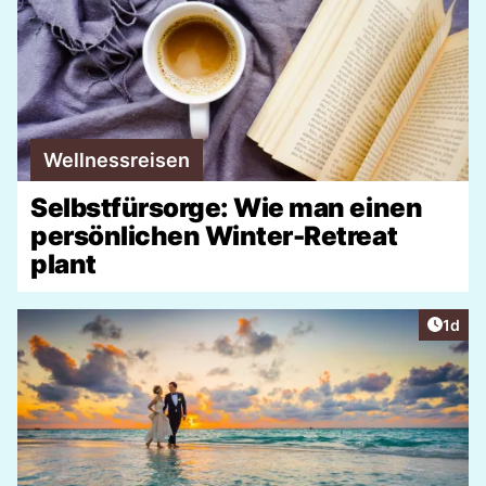
Wellnessreisen
Selbstfürsorge: Wie man einen
persönlichen Winter-Retreat
plant
Artike
1d