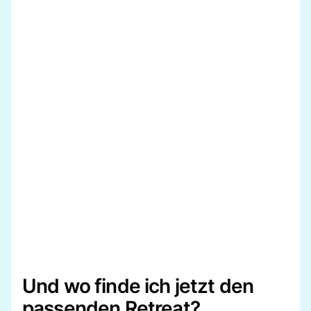
Und wo finde ich jetzt den
passenden Retreat?