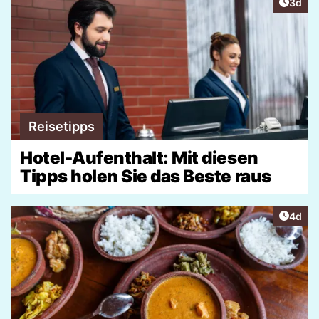
Artike
3d
Reisetipps
Hotel-Aufenthalt: Mit diesen
Tipps holen Sie das Beste raus
Artike
4d