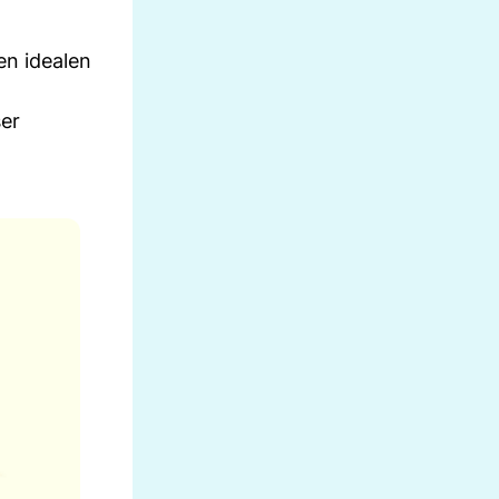
en idealen
er