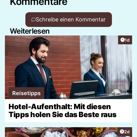
Kommentare
Schreibe einen Kommentar
Weiterlesen
Artike
1d
Reisetipps
Hotel-Aufenthalt: Mit diesen
Tipps holen Sie das Beste raus
Artike
2d