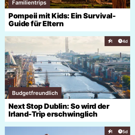
Familientrips
Pompeii mit Kids: Ein Survival-
Guide für Eltern
Artike
1
4d
Interaktionen
Budgetfreundlich
Next Stop Dublin: So wird der
Irland-Trip erschwinglich
Artike
1
5d
Interaktionen