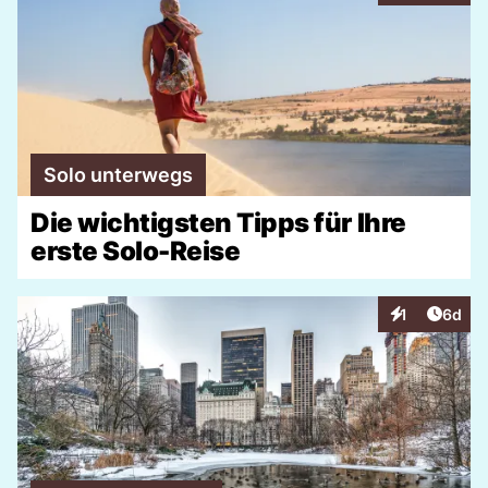
Solo unterwegs
Die wichtigsten Tipps für Ihre
erste Solo-Reise
Artike
1
6d
Interaktionen