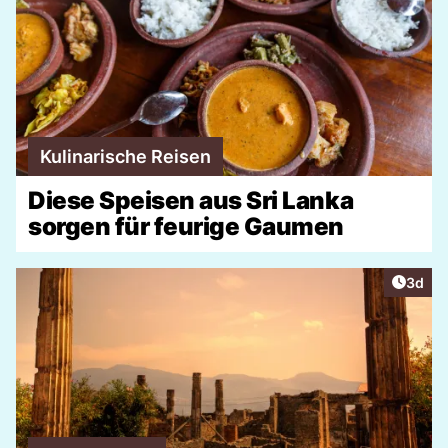
Kulinarische Reisen
Diese Speisen aus Sri Lanka
sorgen für feurige Gaumen
Artike
3d