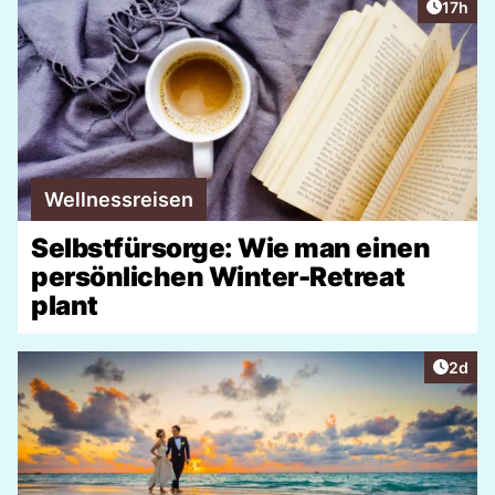
Artikel
17h
Wellnessreisen
Selbstfürsorge: Wie man einen
persönlichen Winter-Retreat
plant
Artike
2d