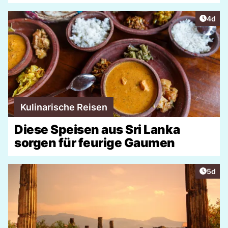
Artike
4d
Kulinarische Reisen
Diese Speisen aus Sri Lanka
sorgen für feurige Gaumen
Artike
5d