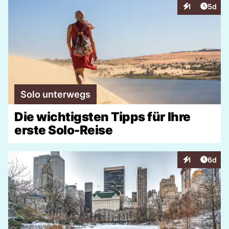
Artike
1
5d
Interaktionen
Solo unterwegs
Die wichtigsten Tipps für Ihre
erste Solo-Reise
Artike
1
6d
Interaktionen