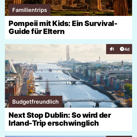
Familientrips
Pompeii mit Kids: Ein Survival-
Guide für Eltern
Artike
1
4d
Interaktionen
Budgetfreundlich
Next Stop Dublin: So wird der
Irland-Trip erschwinglich