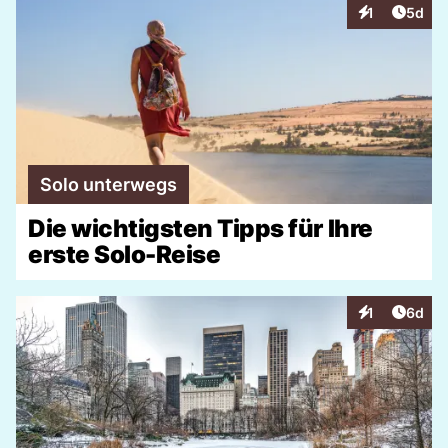
Artike
1
5d
Interaktionen
Solo unterwegs
Die wichtigsten Tipps für Ihre
erste Solo-Reise
Artike
1
6d
Interaktionen