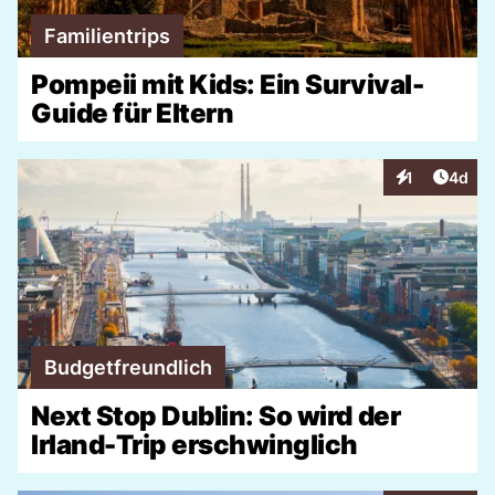
Familientrips
Pompeii mit Kids: Ein Survival-
Guide für Eltern
Artike
1
4d
Interaktionen
Budgetfreundlich
Next Stop Dublin: So wird der
Irland-Trip erschwinglich