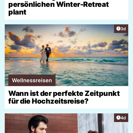
persönlichen Winter-Retreat
plant
Artike
3d
Wellnessreisen
Wann ist der perfekte Zeitpunkt
für die Hochzeitsreise?
Artike
4d