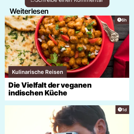
Weiterlesen
Artike
6h
Kulinarische Reisen
Die Vielfalt der veganen
indischen Küche
Artike
1d