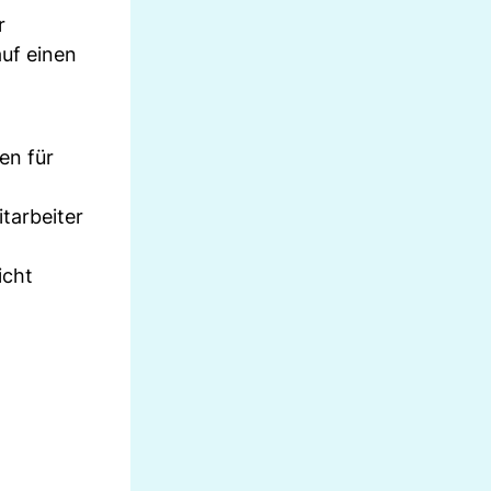
r
uf einen
en für
tarbeiter
icht