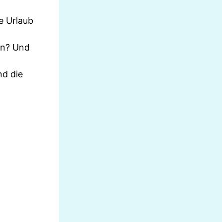
e Urlaub
ln? Und
nd die