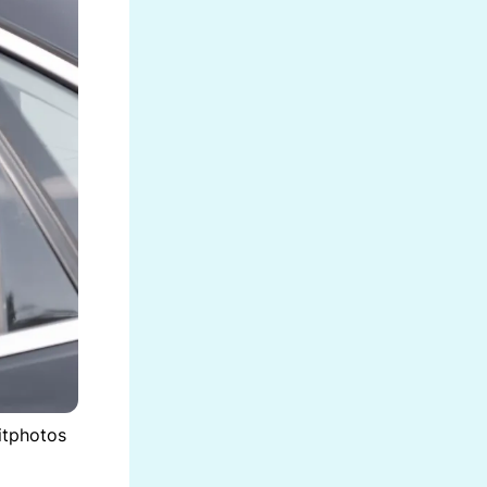
itphotos