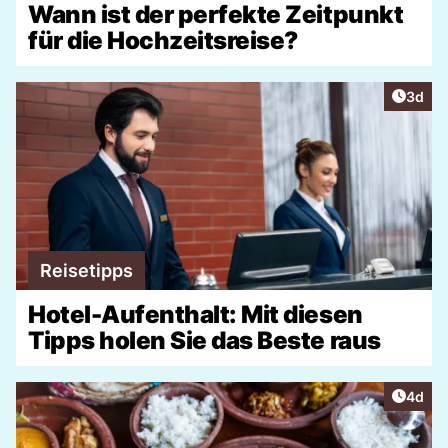
Wann ist der perfekte Zeitpunkt
für die Hochzeitsreise?
Artike
3d
Reisetipps
Hotel-Aufenthalt: Mit diesen
Tipps holen Sie das Beste raus
Artike
4d