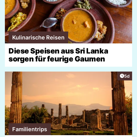
Kulinarische Reisen
Diese Speisen aus Sri Lanka
sorgen für feurige Gaumen
Artike
5d
Familientrips