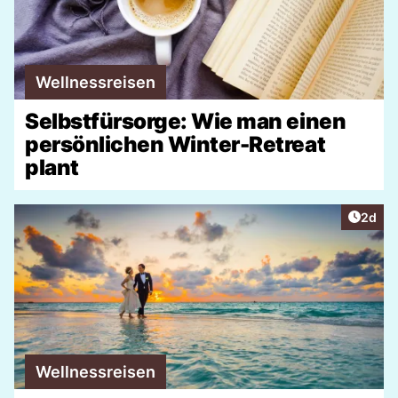
Wellnessreisen
Selbstfürsorge: Wie man einen
persönlichen Winter-Retreat
plant
Artike
2d
Wellnessreisen