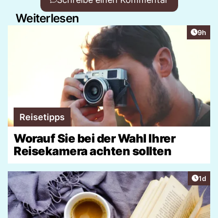
Weiterlesen
Artike
9h
Reisetipps
Worauf Sie bei der Wahl Ihrer
Reisekamera achten sollten
Artike
1d