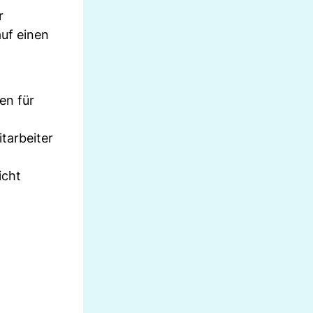
r
uf einen
en für
tarbeiter
icht