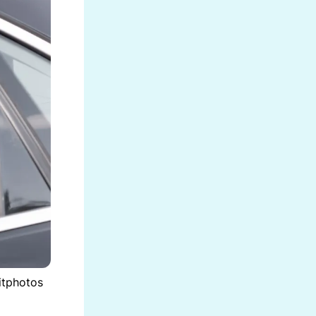
itphotos