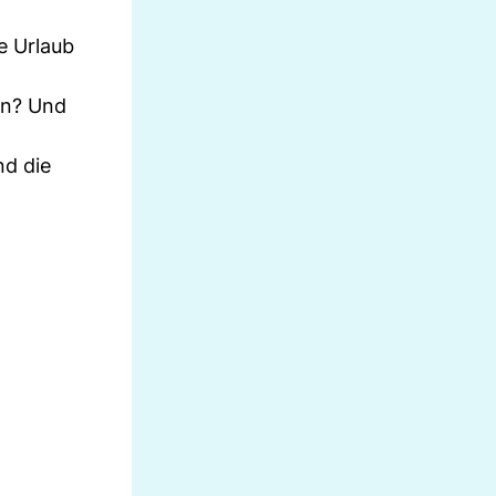
e Urlaub
ln? Und
nd die