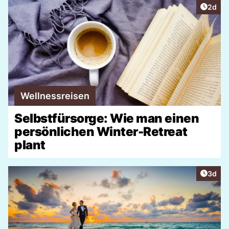
Artike
2d
Wellnessreisen
Selbstfürsorge: Wie man einen
persönlichen Winter-Retreat
plant
Artike
3d