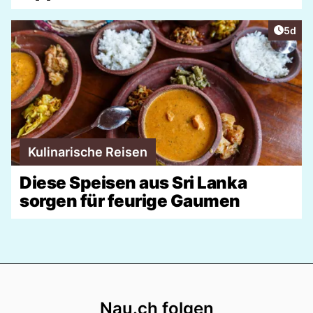
Artike
5d
Kulinarische Reisen
Diese Speisen aus Sri Lanka
sorgen für feurige Gaumen
Footer
Nau.ch folgen