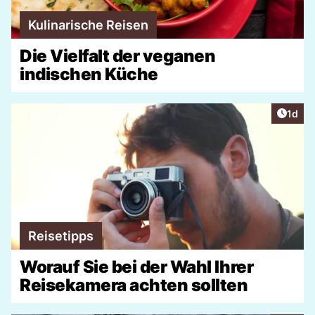
Kulinarische Reisen
Die Vielfalt der veganen
indischen Küche
Artike
1d
Reisetipps
Worauf Sie bei der Wahl Ihrer
Reisekamera achten sollten