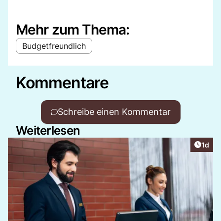
Mehr zum Thema:
Budgetfreundlich
Kommentare
Schreibe einen Kommentar
Weiterlesen
Artike
1d