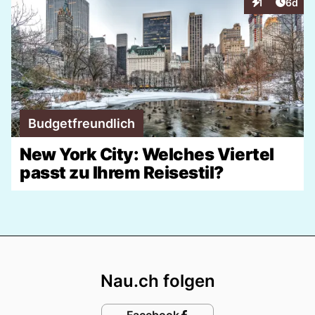
Artike
1
6d
Interaktionen
Budgetfreundlich
New York City: Welches Viertel
passt zu Ihrem Reisestil?
Footer
Nau.ch folgen
Facebook