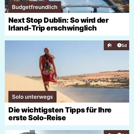
Budgetfreundlich
Next Stop Dublin: So wird der
Irland-Trip erschwinglich
Artike
1
5d
Interaktionen
Solo unterwegs
Die wichtigsten Tipps für Ihre
erste Solo-Reise