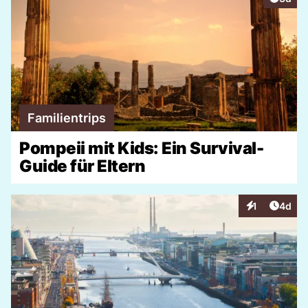
Familientrips
Pompeii mit Kids: Ein Survival-
Guide für Eltern
Artike
1
4d
Interaktionen