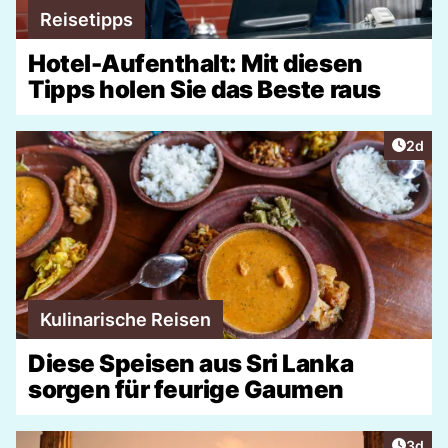
Reisetipps
Hotel-Aufenthalt: Mit diesen
Tipps holen Sie das Beste raus
Artike
2d
Kulinarische Reisen
Diese Speisen aus Sri Lanka
sorgen für feurige Gaumen
Artike
3d