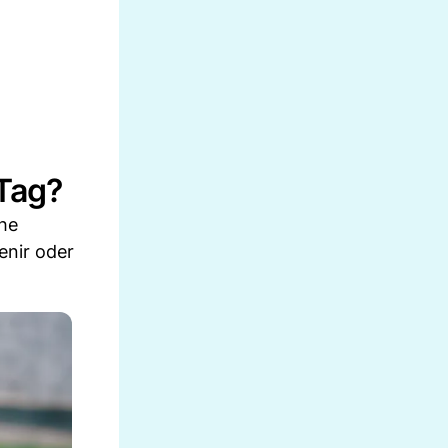
 Tag?
che
enir oder