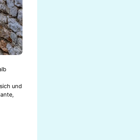
lb
 sich und
iante,