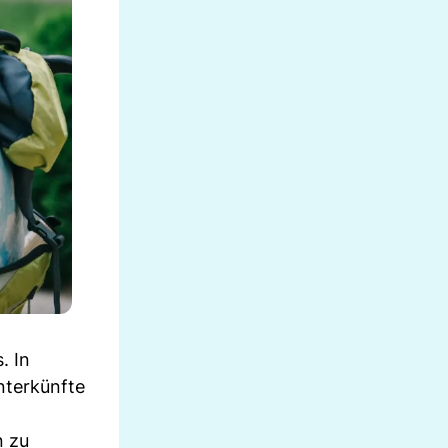
. In
nterkünfte
n zu