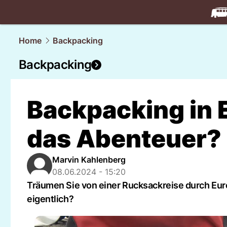
travel.
NAU
Home
Backpacking
Backpacking
Backpacking in 
das Abenteuer?
Marvin Kahlenberg
08.06.2024 - 15:20
Träumen Sie von einer Rucksackreise durch Euro
eigentlich?