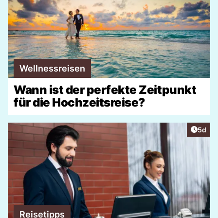
Wellnessreisen
Wann ist der perfekte Zeitpunkt
für die Hochzeitsreise?
Artike
5d
Reisetipps