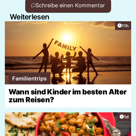
Schreibe einen Kommentar
Weiterlesen
Artikel
11h
Familientrips
Wann sind Kinder im besten Alter
zum Reisen?
Artike
1d