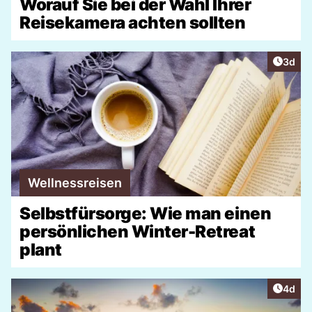
Worauf Sie bei der Wahl Ihrer
Reisekamera achten sollten
Artike
3d
Wellnessreisen
Selbstfürsorge: Wie man einen
persönlichen Winter-Retreat
plant
Artike
4d