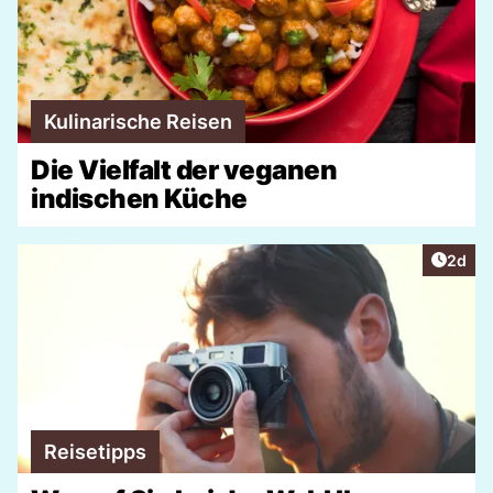
Kulinarische Reisen
Die Vielfalt der veganen
indischen Küche
Artike
2d
Reisetipps