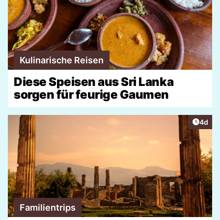
Kulinarische Reisen
Diese Speisen aus Sri Lanka
sorgen für feurige Gaumen
Artike
4d
Familientrips