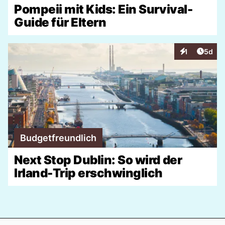
Pompeii mit Kids: Ein Survival-
Guide für Eltern
Artike
1
5d
Interaktionen
Budgetfreundlich
Next Stop Dublin: So wird der
Irland-Trip erschwinglich