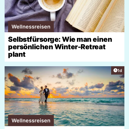
Wellnessreisen
Selbstfürsorge: Wie man einen
persönlichen Winter-Retreat
plant
Artike
1d
Wellnessreisen