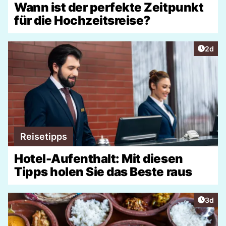
Wann ist der perfekte Zeitpunkt
für die Hochzeitsreise?
Artike
2d
Reisetipps
Hotel-Aufenthalt: Mit diesen
Tipps holen Sie das Beste raus
Artike
3d