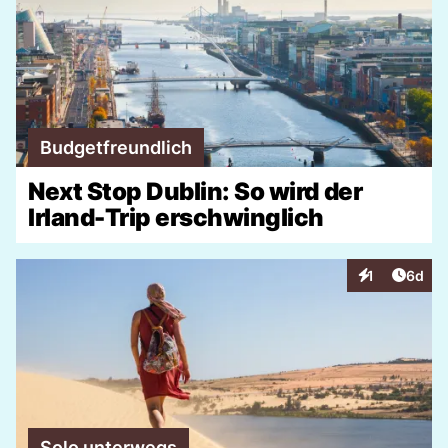
Budgetfreundlich
Next Stop Dublin: So wird der
Irland-Trip erschwinglich
Artike
1
6d
Interaktionen
Solo unterwegs