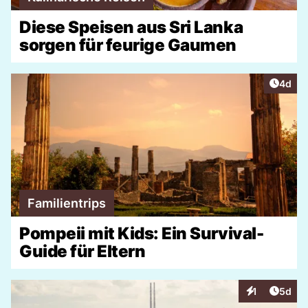
Diese Speisen aus Sri Lanka
sorgen für feurige Gaumen
Artike
4d
Familientrips
Pompeii mit Kids: Ein Survival-
Guide für Eltern
Artike
1
5d
Interaktionen