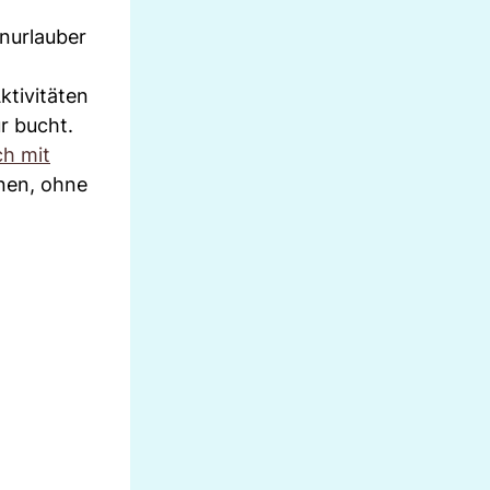
nurlauber
ktivitäten
r bucht.
ch mit
nnen, ohne