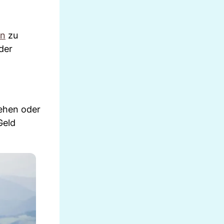
en
zu
der
gehen oder
Geld