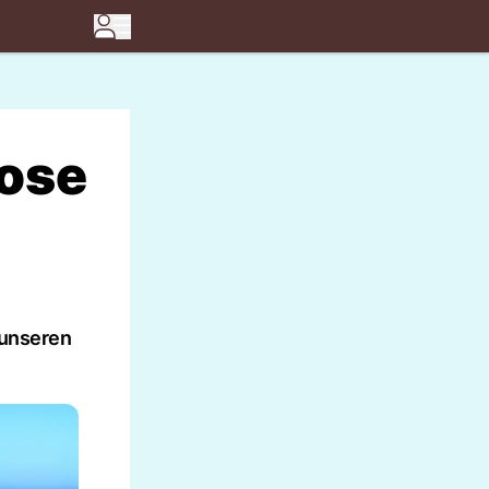
lose
 unseren