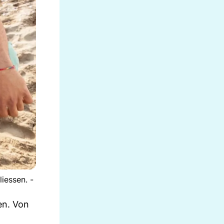
iessen. -
en. Von