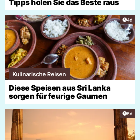
Tipps holen Sie das Beste raus
Artike
4d
Kulinarische Reisen
Diese Speisen aus Sri Lanka
sorgen für feurige Gaumen
Artike
5d