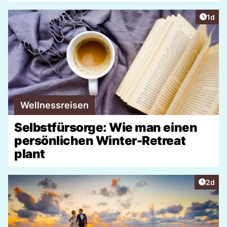
Artike
1d
Wellnessreisen
Selbstfürsorge: Wie man einen
persönlichen Winter-Retreat
plant
Artike
2d