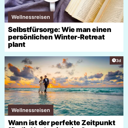
Wellnessreisen
Selbstfürsorge: Wie man einen
persönlichen Winter-Retreat
plant
Artike
3d
Wellnessreisen
Wann ist der perfekte Zeitpunkt