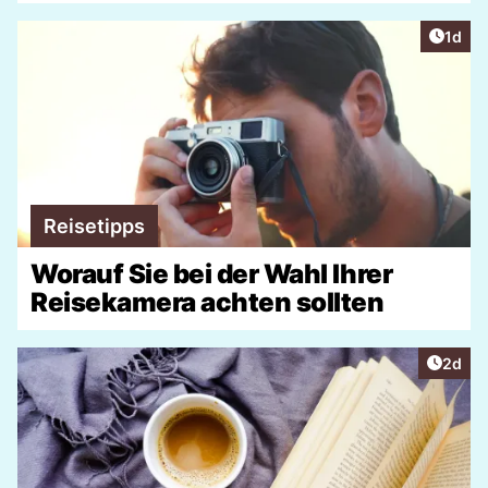
Artike
1d
Reisetipps
Worauf Sie bei der Wahl Ihrer
Reisekamera achten sollten
Artike
2d