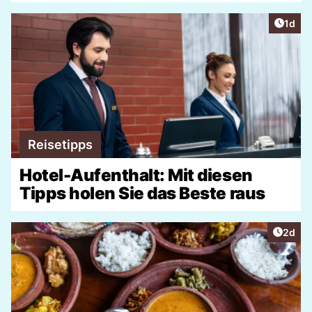
Artike
1d
Reisetipps
Hotel-Aufenthalt: Mit diesen
Tipps holen Sie das Beste raus
Artike
2d