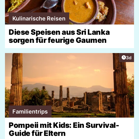
Kulinarische Reisen
Diese Speisen aus Sri Lanka
sorgen für feurige Gaumen
Artike
3d
Familientrips
Pompeii mit Kids: Ein Survival-
Guide für Eltern