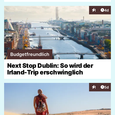
Artike
1
4d
Interaktionen
Budgetfreundlich
Next Stop Dublin: So wird der
Irland-Trip erschwinglich
Artike
1
5d
Interaktionen