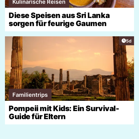
Kulinarische Reisen
Diese Speisen aus Sri Lanka
sorgen für feurige Gaumen
Artike
5d
Familientrips
Pompeii mit Kids: Ein Survival-
Guide für Eltern