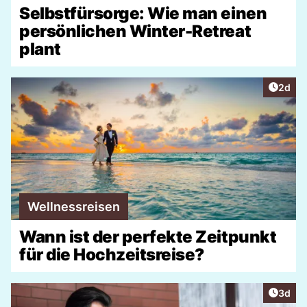
Selbstfürsorge: Wie man einen
persönlichen Winter-Retreat
plant
Artike
2d
Wellnessreisen
Wann ist der perfekte Zeitpunkt
für die Hochzeitsreise?
Artike
3d