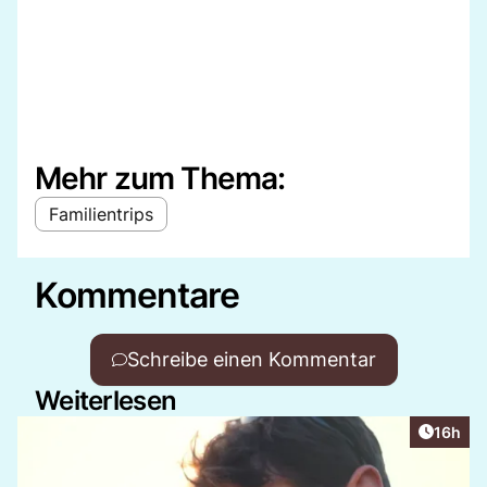
Mehr zum Thema:
Familientrips
Kommentare
Schreibe einen Kommentar
Weiterlesen
Artikel
16h