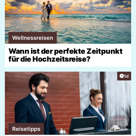
Wellnessreisen
Wann ist der perfekte Zeitpunkt
für die Hochzeitsreise?
Artike
1d
Reisetipps