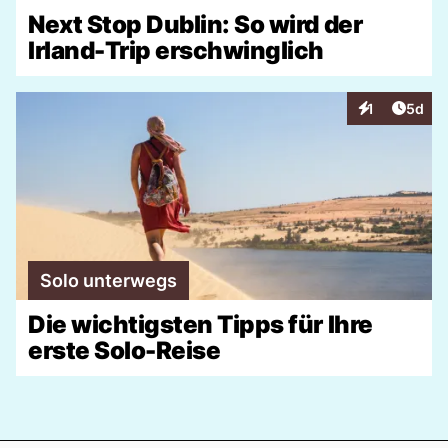
Next Stop Dublin: So wird der
Irland-Trip erschwinglich
Artike
1
5d
Interaktionen
Solo unterwegs
Die wichtigsten Tipps für Ihre
erste Solo-Reise