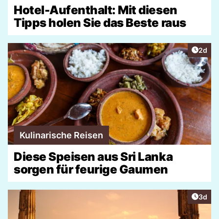
Hotel-Aufenthalt: Mit diesen
Tipps holen Sie das Beste raus
Artike
2d
Kulinarische Reisen
Diese Speisen aus Sri Lanka
sorgen für feurige Gaumen
Artike
3d