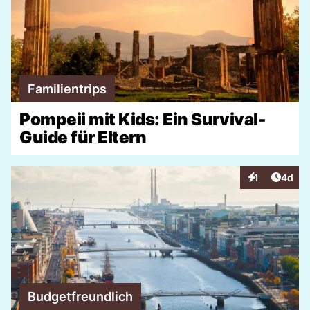
Familientrips
Pompeii mit Kids: Ein Survival-
Guide für Eltern
Artike
1
4d
Interaktionen
Budgetfreundlich