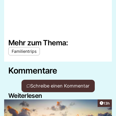
Mehr zum Thema:
Familientrips
Kommentare
Schreibe einen Kommentar
Weiterlesen
Artikel
13h