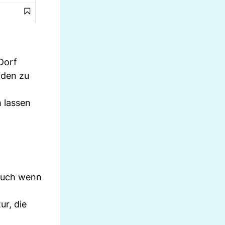
Dorf
iden zu
m lassen
 Auch wenn
r, die