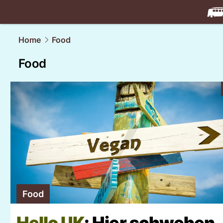
travel.
NAU
Home
Food
Food
Food
Hello UK
: Hier schweben