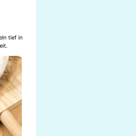
n tief in
eit.