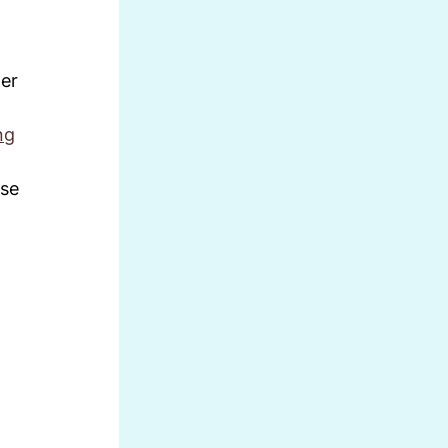
ner
ng
ese