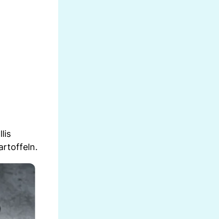
lis
rtoffeln.