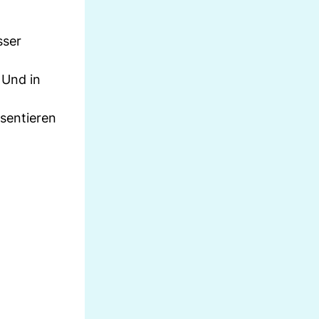
sser
 Und in
äsentieren