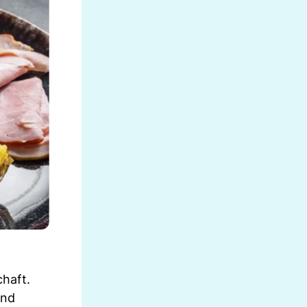
haft.
und