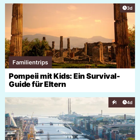
Artike
3d
Familientrips
Pompeii mit Kids: Ein Survival-
Guide für Eltern
Artike
1
4d
Interaktionen