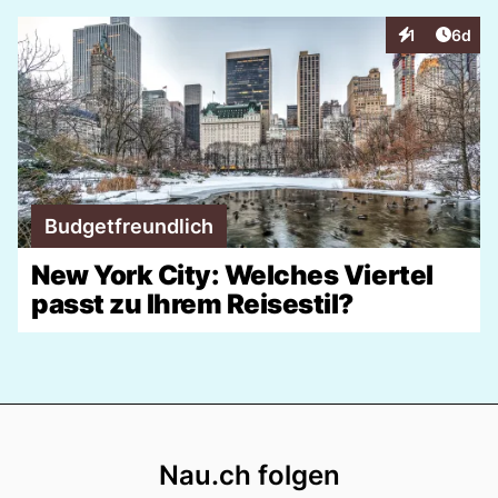
Artike
1
6d
Interaktionen
Budgetfreundlich
New York City: Welches Viertel
passt zu Ihrem Reisestil?
Footer
Nau.ch folgen