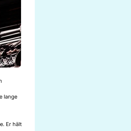
n
e lange
. Er hält