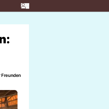
n:
r Freunden