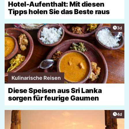
Hotel-Aufenthalt: Mit diesen
Tipps holen Sie das Beste raus
Artike
3d
Kulinarische Reisen
Diese Speisen aus Sri Lanka
sorgen für feurige Gaumen
Artike
4d