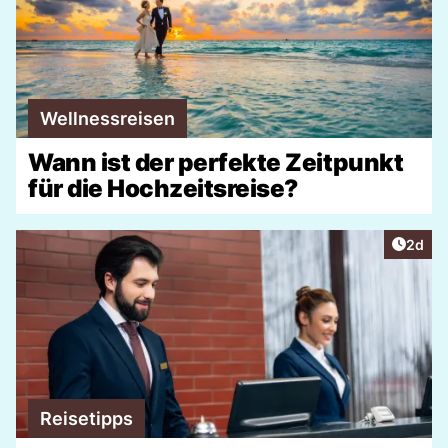
Wellnessreisen
Wann ist der perfekte Zeitpunkt
für die Hochzeitsreise?
Artike
2d
Reisetipps