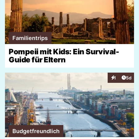
Familientrips
Pompeii mit Kids: Ein Survival-
Guide für Eltern
Artike
1
5d
Interaktionen
Budgetfreundlich