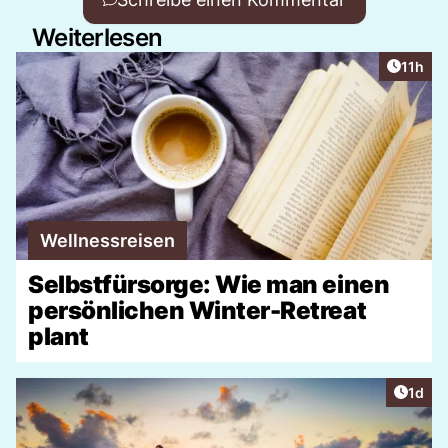
Weiterlesen
Artikel
11h
Wellnessreisen
Selbstfürsorge: Wie man einen
persönlichen Winter-Retreat
plant
Artike
1d