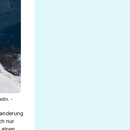
din. -
rwanderung
ch nur
 einen