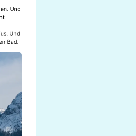
gen. Und
ht
ius. Und
en Bad.