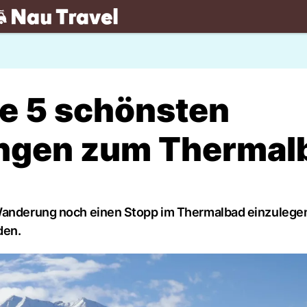
.ch
ie 5 schönsten
ngen zum Thermal
 Wanderung noch einen Stopp im Thermalbad einzulegen
den.