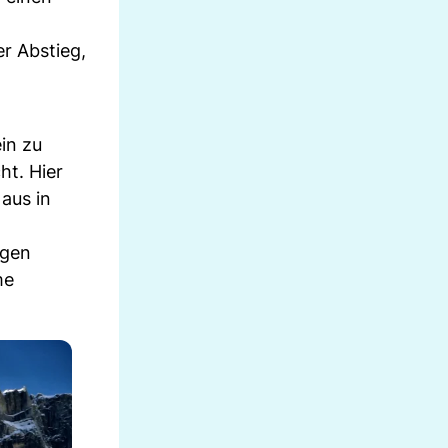
er Abstieg,
in zu
ht. Hier
aus in
egen
me