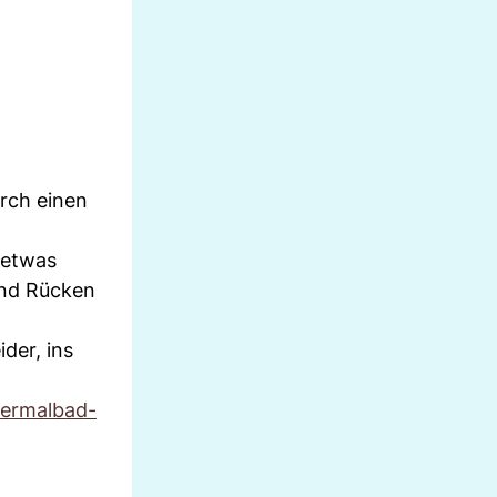
rch einen
 etwas
und Rücken
der, ins
ermalbad-