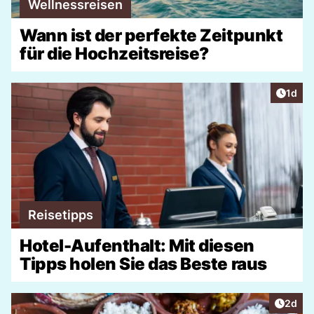
Wellnessreisen
Wann ist der perfekte Zeitpunkt
für die Hochzeitsreise?
Artike
1d
Reisetipps
Hotel-Aufenthalt: Mit diesen
Tipps holen Sie das Beste raus
Artike
2d