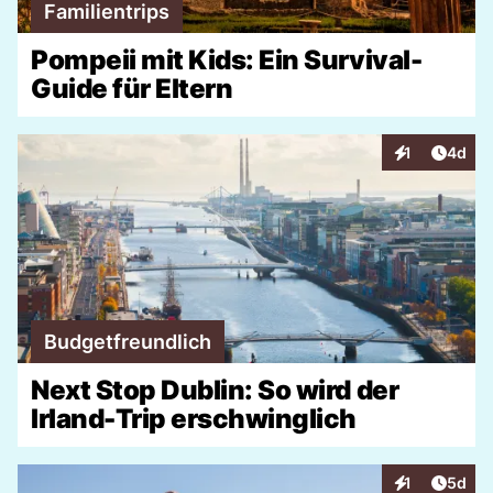
Familientrips
Pompeii mit Kids: Ein Survival-
Guide für Eltern
Artike
1
4d
Interaktionen
Budgetfreundlich
Next Stop Dublin: So wird der
Irland-Trip erschwinglich
Artike
1
5d
Interaktionen