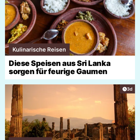
Kulinarische Reisen
Diese Speisen aus Sri Lanka
sorgen für feurige Gaumen
Artike
3d