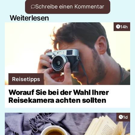
Schreibe einen Kommentar
Weiterlesen
Artikel
14h
Reisetipps
Worauf Sie bei der Wahl Ihrer
Reisekamera achten sollten
Artike
1d