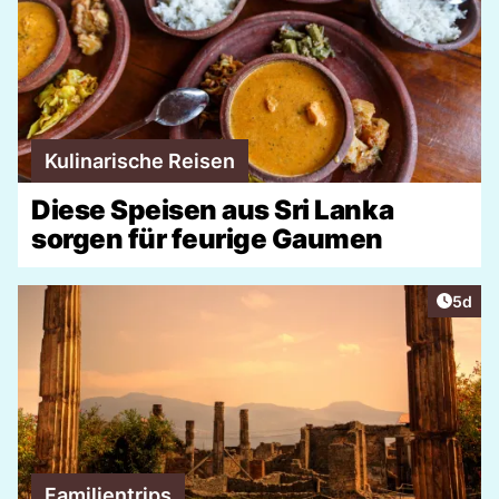
Kulinarische Reisen
Diese Speisen aus Sri Lanka
sorgen für feurige Gaumen
Artike
5d
Familientrips