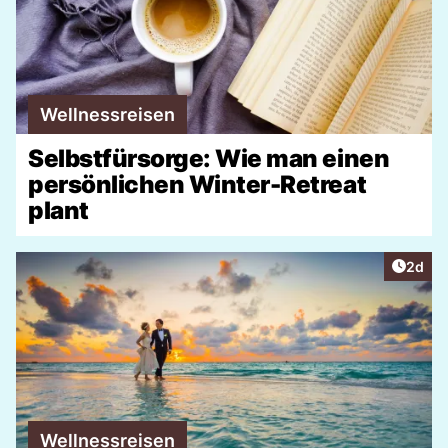
Wellnessreisen
Selbstfürsorge: Wie man einen
persönlichen Winter-Retreat
plant
Artike
2d
Wellnessreisen