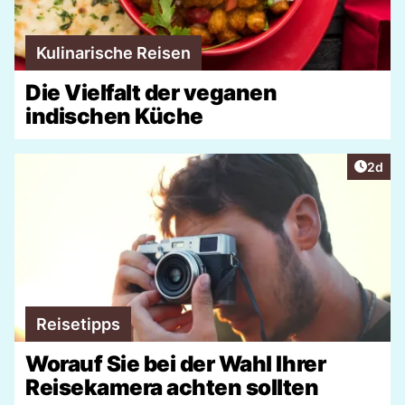
Kulinarische Reisen
Die Vielfalt der veganen
indischen Küche
Artike
2d
Reisetipps
Worauf Sie bei der Wahl Ihrer
Reisekamera achten sollten