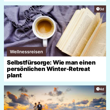
Artike
3d
Wellnessreisen
Selbstfürsorge: Wie man einen
persönlichen Winter-Retreat
plant
Artike
4d