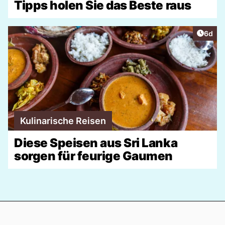
Tipps holen Sie das Beste raus
Artike
6d
Kulinarische Reisen
Diese Speisen aus Sri Lanka
sorgen für feurige Gaumen
Footer