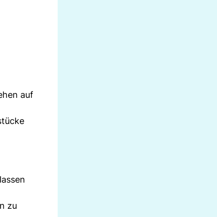
iehen auf
stücke
 lassen
n zu