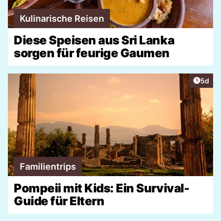
Kulinarische Reisen
Diese Speisen aus Sri Lanka
sorgen für feurige Gaumen
Artike
5d
Familientrips
Pompeii mit Kids: Ein Survival-
Guide für Eltern